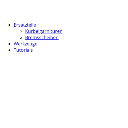
Skip
Home
to
content
Ersatzteile
Kurbelgarnituren
Bremsscheiben
Werkzeuge
Tutorials